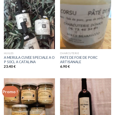
HUILES
CHARCUTERIE
A MERULA CUVEE SPECIALE A O
PATE DE FOIE DE PORC
P 50CL A CATALINA
ARTISANALE
23.40
€
6.90
€
Promo !