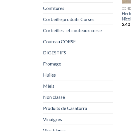
Confitures
COND
Herb
Nico
Corbeille produits Corses
3.40
Corbeilles -et couteaux corse
Couteau CORSE
DIGESTIFS
Fromage
Huiles
Miels
Non classé
Produits de Casatorra
Vinaigres
Vins blancs