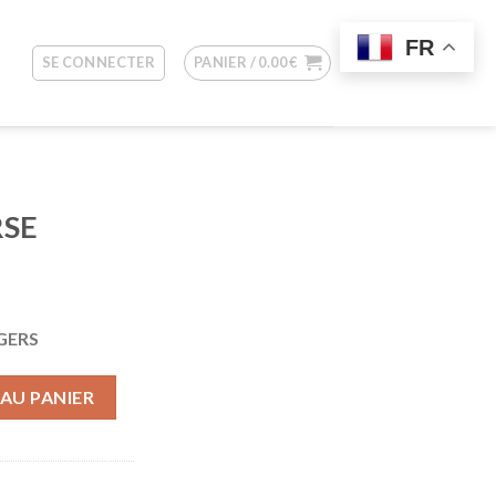
FR
SE CONNECTER
PANIER /
0.00
€
SE
GERS
E
AU PANIER